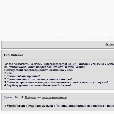
Форум
Участники
Правила
Актив
Объявление
Добро пожаловать на форум,
который работает на ВАС
!
Обзоры игр, кино и музы
контента!
WorldForum
найдет все, что есть в этом
World! :)
Почему стоит зарегистрироваться именно у нас?
У нас:
1.Самые гибкие правила!
2.Самое лояльное отношение к пользователям!
3.Самая оперативная команда, которая поможет найти вам то, что нужно!
4.Эту базу данных можете обогощать ВЫ сами!
Привет, Гость!
Войдите
или
зарегистрируйтесь
.
»
WorldForum
»
Уличная музыка
»
Теперь национальные ресурсы в ваши