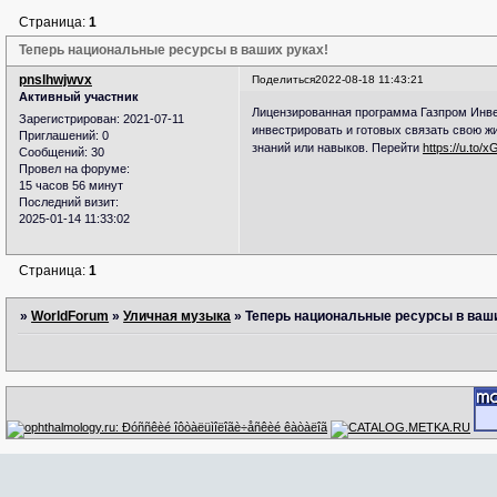
Страница:
1
Теперь национальные ресурсы в ваших руках!
pnslhwjwvx
Поделиться
2022-08-18 11:43:21
Активный участник
Лицензированная программа Газпром Инв
Зарегистрирован
: 2021-07-11
инвестрировать и готовых связать свою ж
Приглашений:
0
знаний или навыков. Перейти
https://u.to/
Сообщений:
30
Провел на форуме:
15 часов 56 минут
Последний визит:
2025-01-14 11:33:02
Страница:
1
»
WorldForum
»
Уличная музыка
»
Теперь национальные ресурсы в ваши