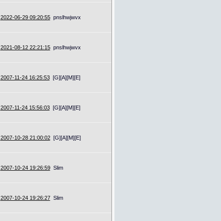
2022-06-29 09:20:55
pnslhwjwvx
2021-08-12 22:21:15
pnslhwjwvx
2007-11-24 16:25:53
[G][A][M][E]
2007-11-24 15:56:03
[G][A][M][E]
2007-10-28 21:00:02
[G][A][M][E]
2007-10-24 19:26:59
Slim
2007-10-24 19:26:27
Slim