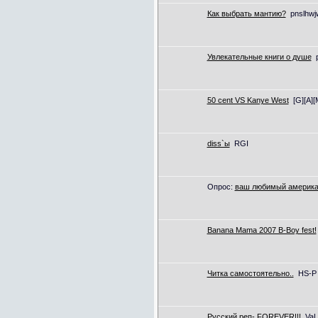
Как выбрать мантию?
pnslhwj
Увлекательные книги о душе
50 cent VS Kanye West
[G][A][
diss`ы
RGI
Опрос:
ваш любимый америка
Banana Mama 2007 B-Boy fest!
Читка самостоятельно..
HS-P
Русский реп- FOREVER!!!
Va