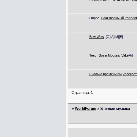
Опрос:
Ваш Любимый Рэппер!
Bow Wow
[G][A][M][E]
Текст Вовы Москва
VaLeRd
Сколько времени вы увлекает
Страница:
1
»
WorldForum
»
Уличная музыка