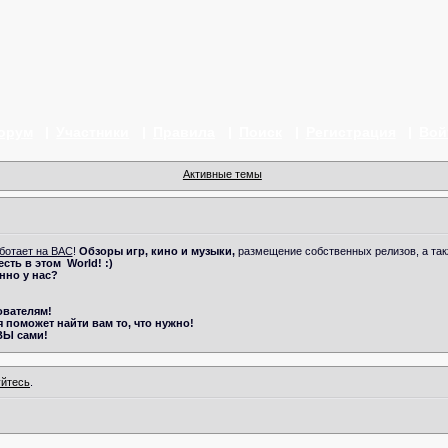
орум
Участники
Правила
Поиск
Регистрация
Вой
Активные темы
ботает на ВАС
!
Обзоры игр, кино и музыки,
размещение собственных релизов, а та
 есть в этом
World! :)
нно у нас?
ователям!
 поможет найти вам то, что нужно!
ВЫ сами!
уйтесь
.