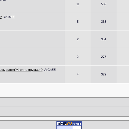
11
582
?
ArChEE
5
363
2
351
2
278
есь рэпом?Кто что слушает?
ArChEE
4
372