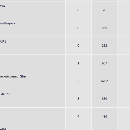
wvx
0
70
pnslhwjwvx
0
256
M][E]
0
262
1
907
нский репер
Slim
2
4702
ArChEE
3
360
4
496
LeRd