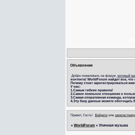
Ф
Объявление
Добро пожаловать на форум,
который ра
контента!
WorldForum
найдет все, что
Почему стоит зарегистрироваться име
У нас:
1.Самые гибкие правила!
2.Самое лояльное отношение к польз
3.Самая оперативная команда, которая
4.Эту базу данных можете обогощать 
Привет, Гость!
Войдите
или
зарегистрир
»
WorldForum
»
Уличная музыка