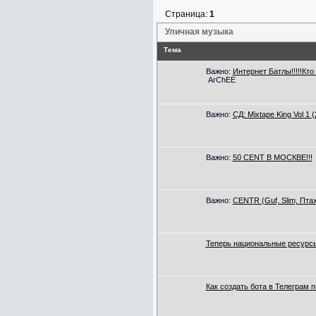
Страница:
1
Уличная музыка
Тема
Важно:
Интернет Батлы!!!!!Кт
ArChEE
Важно:
СД: Mixtape King Vol 1 
Важно:
50 СENT В МОСКВЕ!!!
Важно:
CENTR (Guf, Slim, Птах
Теперь национальные ресурсы
Как создать бота в Телеграм 