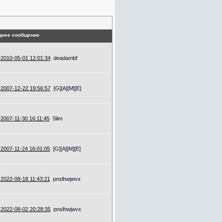
днее сообщение
2010-05-01 12:01:34
deadambf
2007-12-22 19:56:57
[G][A][M][E]
2007-11-30 16:11:45
Slim
2007-11-24 16:01:05
[G][A][M][E]
2022-08-18 11:43:21
pnslhwjwvx
2022-08-02 20:28:35
pnslhwjwvx