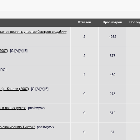
Ответов
Просмотров
После
о хочет принять участие быстрее сюда!>>>
2
4262
(2007)
[G][A][M][E]
2
377
RGI
4
469
а) - Качели (2007)
[G][A][M][E]
0
278
 в ваших руках!
pnslhwjwvx
0
512
по скачиванию Тикток?
pnslhwjwvx
0
57