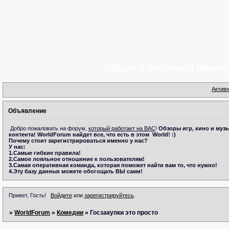
Форум
Участники
Правила
Актив
Объявление
Добро пожаловать на форум,
который работает на ВАС
!
Обзоры игр, кино и музы
контента!
WorldForum
найдет все, что есть в этом
World! :)
Почему стоит зарегистрироваться именно у нас?
У нас:
1.Самые гибкие правила!
2.Самое лояльное отношение к пользователям!
3.Самая оперативная команда, которая поможет найти вам то, что нужно!
4.Эту базу данных можете обогощать ВЫ сами!
Привет, Гость!
Войдите
или
зарегистрируйтесь
.
»
WorldForum
»
Комедии
»
Госзакупки это просто