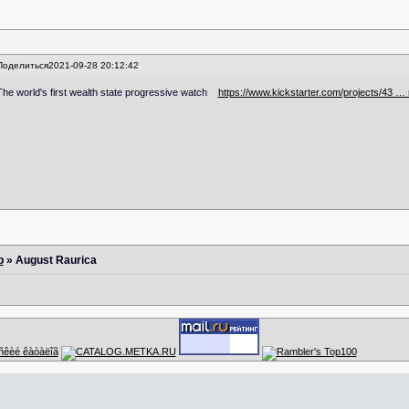
Поделиться
2021-09-28 20:12:42
The world's first wealth state progressive watch
https://www.kickstarter.com/projects/43 … 
р
»
August Raurica