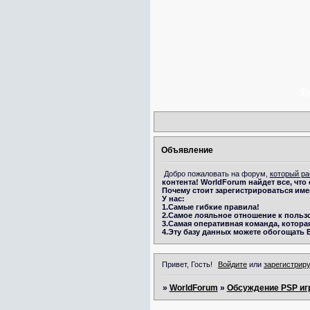
Ф
Объявление
Добро пожаловать на форум,
который ра
контента!
WorldForum
найдет все, что
Почему стоит зарегистрироваться име
У нас:
1.Самые гибкие правила!
2.Самое лояльное отношение к польз
3.Самая оперативная команда, которая
4.Эту базу данных можете обогощать 
Привет, Гость!
Войдите
или
зарегистрир
»
WorldForum
»
Обсуждение PSP иг