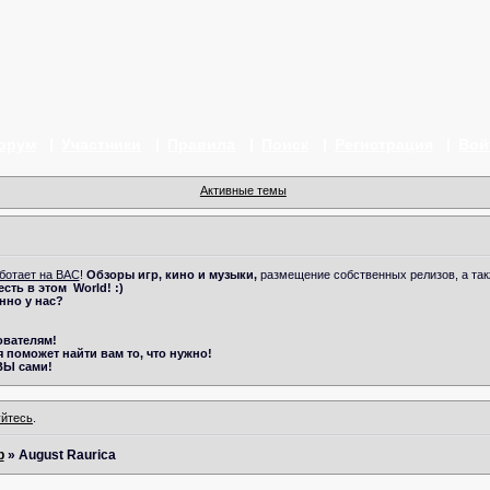
орум
Участники
Правила
Поиск
Регистрация
Вой
Активные темы
ботает на ВАС
!
Обзоры игр, кино и музыки,
размещение собственных релизов, а та
 есть в этом
World! :)
нно у нас?
ователям!
 поможет найти вам то, что нужно!
ВЫ сами!
уйтесь
.
р
»
August Raurica