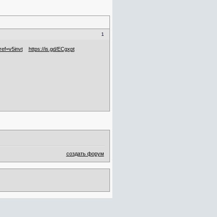
1
ref=v5invt
https://is.gd/ECgxpt
создать форум