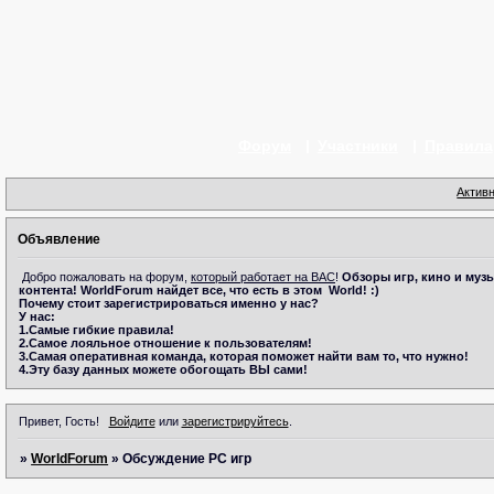
Форум
Участники
Правила
Актив
Объявление
Добро пожаловать на форум,
который работает на ВАС
!
Обзоры игр, кино и музы
контента!
WorldForum
найдет все, что есть в этом
World! :)
Почему стоит зарегистрироваться именно у нас?
У нас:
1.Самые гибкие правила!
2.Самое лояльное отношение к пользователям!
3.Самая оперативная команда, которая поможет найти вам то, что нужно!
4.Эту базу данных можете обогощать ВЫ сами!
Привет, Гость!
Войдите
или
зарегистрируйтесь
.
»
WorldForum
»
Обсуждение PC игр