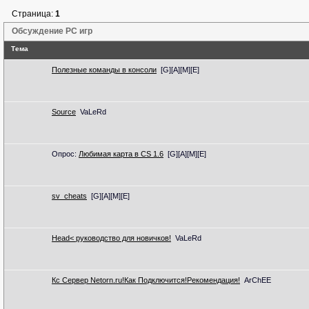
Страница:
1
Обсуждение PC игр
Тема
Полезные команды в консоли
[G][A][M][E]
Source
VaLeRd
Опрос:
Любимая карта в CS 1.6
[G][A][M][E]
sv_cheats
[G][A][M][E]
Head< руководство для новичков!
VaLeRd
Кс Сервер Netorn.ru!Как Подключится!Рекомендация!
ArChEE