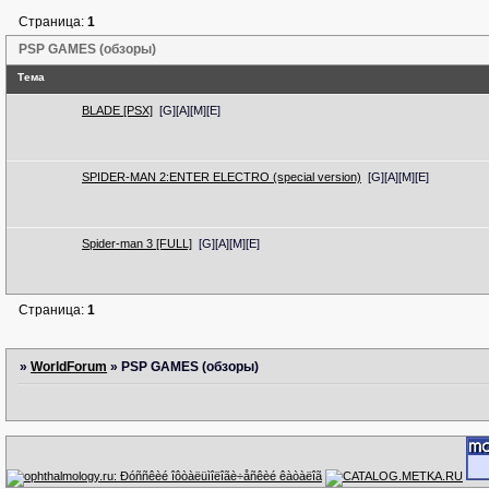
Страница:
1
PSP GAMES (обзоры)
Тема
BLADE [PSX]
[G][A][M][E]
SPIDER-MAN 2:ENTER ELECTRO (special version)
[G][A][M][E]
Spider-man 3 [FULL]
[G][A][M][E]
Страница:
1
»
WorldForum
»
PSP GAMES (обзоры)