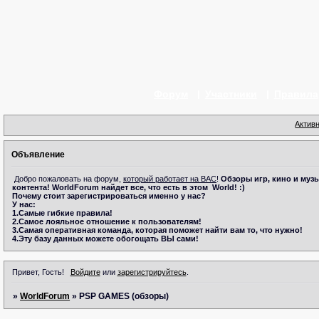
Форум
Участники
Правила
Актив
Объявление
Добро пожаловать на форум,
который работает на ВАС
!
Обзоры игр, кино и музы
контента!
WorldForum
найдет все, что есть в этом
World! :)
Почему стоит зарегистрироваться именно у нас?
У нас:
1.Самые гибкие правила!
2.Самое лояльное отношение к пользователям!
3.Самая оперативная команда, которая поможет найти вам то, что нужно!
4.Эту базу данных можете обогощать ВЫ сами!
Привет, Гость!
Войдите
или
зарегистрируйтесь
.
»
WorldForum
»
PSP GAMES (обзоры)