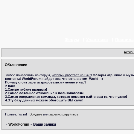
Форум
Участники
Правила
Актив
Объявление
Добро пожаловать на форум,
который работает на ВАС
!
Обзоры игр, кино и музы
контента!
WorldForum
найдет все, что есть в этом
World! :)
Почему стоит зарегистрироваться именно у нас?
У нас:
1.Самые гибкие правила!
2.Самое лояльное отношение к пользователям!
3.Самая оперативная команда, которая поможет найти вам то, что нужно!
4.Эту базу данных можете обогощать ВЫ сами!
Привет, Гость!
Войдите
или
зарегистрируйтесь
.
»
WorldForum
»
Ваши заявки