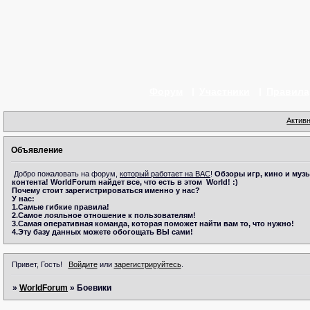
Форум
Участники
Правила
Актив
Объявление
Добро пожаловать на форум,
который работает на ВАС
!
Обзоры игр, кино и музы
контента!
WorldForum
найдет все, что есть в этом
World! :)
Почему стоит зарегистрироваться именно у нас?
У нас:
1.Самые гибкие правила!
2.Самое лояльное отношение к пользователям!
3.Самая оперативная команда, которая поможет найти вам то, что нужно!
4.Эту базу данных можете обогощать ВЫ сами!
Привет, Гость!
Войдите
или
зарегистрируйтесь
.
»
WorldForum
»
Боевики