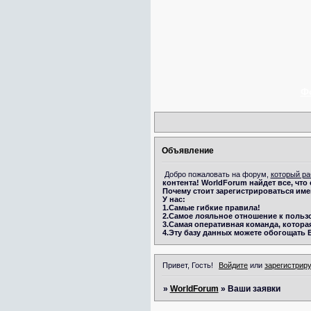
Ф
Объявление
Добро пожаловать на форум,
который ра
контента!
WorldForum
найдет все, что
Почему стоит зарегистрироваться име
У нас:
1.Самые гибкие правила!
2.Самое лояльное отношение к польз
3.Самая оперативная команда, которая
4.Эту базу данных можете обогощать 
Привет, Гость!
Войдите
или
зарегистрир
»
WorldForum
»
Ваши заявки