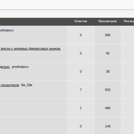
Ответов
Просмотров
После
nslhwjwvx
0
686
в месяц с мировых финансовых рынков.
0
45
делью.
pnslhwjwvx
0
38
 посмотрели
Sie_Elle
7
925
1
485
0
149