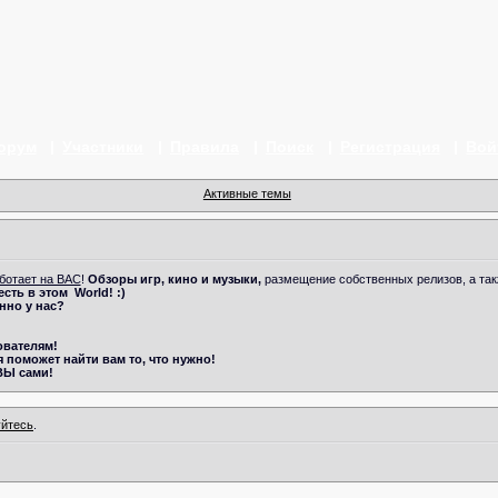
орум
Участники
Правила
Поиск
Регистрация
Вой
Активные темы
ботает на ВАС
!
Обзоры игр, кино и музыки,
размещение собственных релизов, а та
 есть в этом
World! :)
нно у нас?
ователям!
 поможет найти вам то, что нужно!
ВЫ сами!
уйтесь
.