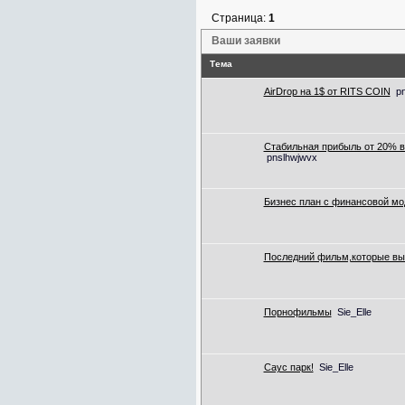
Страница:
1
Ваши заявки
Тема
AirDrop на 1$ от RITS COIN
p
Стабильная прибыль от 20% 
pnslhwjwvx
Бизнес план с финансовой мо
Последний фильм,которые вы
Порнофильмы
Sie_Elle
Саус парк!
Sie_Elle